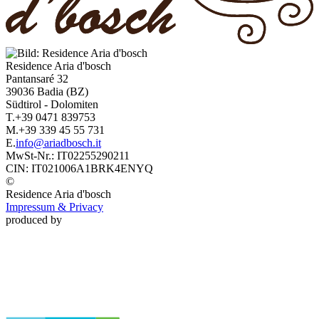
Residence
Aria d'bosch
Pantansaré 32
39036
Badia
(BZ)
Südtirol
-
Dolomiten
T.
+39 0471 839753
M.
+39 339 45 55 731
E.
info@ariadbosch.it
MwSt-Nr.:
IT02255290211
CIN:
IT021006A1BRK4ENYQ
©
Residence
Aria d'bosch
Impressum & Privacy
produced by