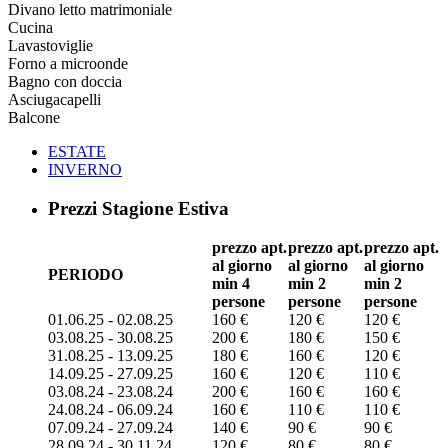
Divano letto matrimoniale
Cucina
Lavastoviglie
Forno a microonde
Bagno con doccia
Asciugacapelli
Balcone
ESTATE
INVERNO
Prezzi Stagione Estiva
prezzo apt.
prezzo apt.
prezzo apt.
al giorno
al giorno
al giorno
PERIODO
min 4
min 2
min 2
persone
persone
persone
01.06.25 - 02.08.25
160 €
120 €
120 €
03.08.25 - 30.08.25
200 €
180 €
150 €
31.08.25 - 13.09.25
180 €
160 €
120 €
14.09.25 - 27.09.25
160 €
120 €
110 €
03.08.24 - 23.08.24
200 €
160 €
160 €
24.08.24 - 06.09.24
160 €
110 €
110 €
07.09.24 - 27.09.24
140 €
90 €
90 €
28.09.24 - 30.11.24
120 €
80 €
80 €