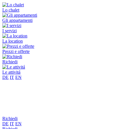
Lo chalet
Gli appartamenti
I servizi
La location
Prezzi e offerte
Richiedi
Le attivitá
DE
IT
EN
Richiedi
DE
IT
EN
Richiedi