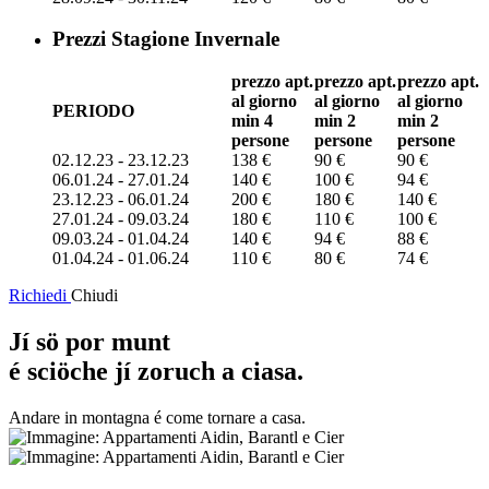
Prezzi Stagione Invernale
prezzo apt.
prezzo apt.
prezzo apt.
al giorno
al giorno
al giorno
PERIODO
min 4
min 2
min 2
persone
persone
persone
02.12.23 - 23.12.23
138 €
90 €
90 €
06.01.24 - 27.01.24
140 €
100 €
94 €
23.12.23 - 06.01.24
200 €
180 €
140 €
27.01.24 - 09.03.24
180 €
110 €
100 €
09.03.24 - 01.04.24
140 €
94 €
88 €
01.04.24 - 01.06.24
110 €
80 €
74 €
Richiedi
Chiudi
Jí sö por munt
é sciöche jí zoruch a ciasa.
Andare in montagna é come tornare a casa.