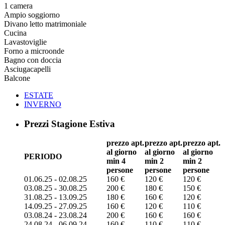
1 camera
Ampio soggiorno
Divano letto matrimoniale
Cucina
Lavastoviglie
Forno a microonde
Bagno con doccia
Asciugacapelli
Balcone
ESTATE
INVERNO
Prezzi Stagione Estiva
prezzo apt.
prezzo apt.
prezzo apt.
al giorno
al giorno
al giorno
PERIODO
min 4
min 2
min 2
persone
persone
persone
01.06.25 - 02.08.25
160 €
120 €
120 €
03.08.25 - 30.08.25
200 €
180 €
150 €
31.08.25 - 13.09.25
180 €
160 €
120 €
14.09.25 - 27.09.25
160 €
120 €
110 €
03.08.24 - 23.08.24
200 €
160 €
160 €
24.08.24 - 06.09.24
160 €
110 €
110 €